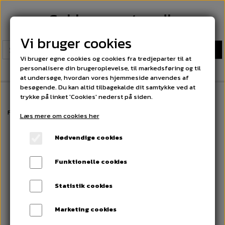
Sokkeexperten.dk
Vi bruger cookies
Vi bruger egne cookies og cookies fra tredjeparter til at
personalisere din brugeroplevelse, til markedsføring og til
at undersøge, hvordan vores hjemmeside anvendes af
besøgende. Du kan altid tilbagekalde dit samtykke ved at
trykke på linket 'Cookies' nederst på siden.
Forside
Herre Ankelstrømper. Fri fragt på alle ordrer over 300 kr
25 Pa
Læs mere om cookies her
Nødvendige cookies
Funktionelle cookies
Statistik cookies
Marketing cookies