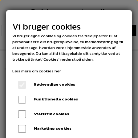
Sokkeexperten.dk
Vi bruger cookies
Vi bruger egne cookies og cookies fra tredjeparter til at
personalisere din brugeroplevelse, til markedsføring og til
at undersøge, hvordan vores hjemmeside anvendes af
besøgende. Du kan altid tilbagekalde dit samtykke ved at
trykke på linket 'Cookies' nederst på siden.
Forside
Arbejdesstrømper. Fri fragt på alle ordrer over 300 kr
25 Par 
Læs mere om cookies her
Nødvendige cookies
Funktionelle cookies
Statistik cookies
Marketing cookies