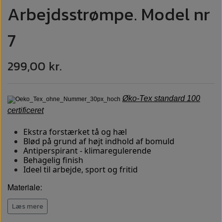
Arbejdsstrømpe. Model nr
7
299,00 kr.
Øko-Tex standard 100
certificeret
Ekstra forstærket tå og hæl
Blød på grund af højt indhold af bomuld
Antiperspirant - klimaregulerende
Behagelig finish
Ideel til arbejde, sport og fritid
Materiale:
76% Bomuld 22% Polyamid 2% Elastan
Læs mere
Vægt 75 gram pr par