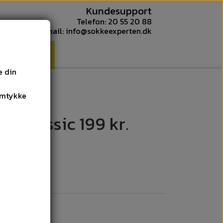
Kundesupport
Telefon: 20 55 20 88
E-mail: info@sokkeexperten.dk
OM OS
e din
amtykke
r Classic 199 kr.
tificeret