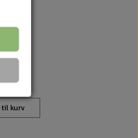
iske topbånd
 til kurv