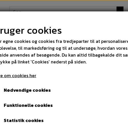
bruger cookies
STRØMPER
DAMESTRØMPER
BOXERSHORTS
r egne cookies og cookies fra tredjeparter til at personaliser
levelse, til markedsføring og til at undersøge, hvordan vores
ide anvendes af besøgende. Du kan altid tilbagekalde dit s
 over 300 kr
21 Par Pesail Damestrømper Classic 199 kr. Model nr 8
rykke på linket 'Cookies' nederst på siden.
21 Par Pesail Damestrømpe
e om cookies her
Model nr 8
Nødvendige cookies
199,00 kr.
Funktionelle cookies
Statistik cookies
Øko-Tex standard 100 cer