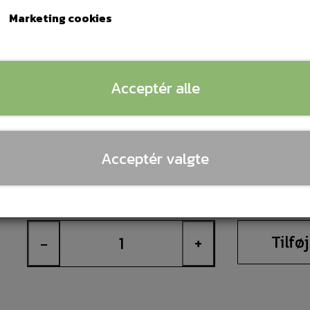
Pesail Damestrømper Classic
Marketing cookies
Høj bærekomfort med det venevenlige og bløde elast
Flad og blød søm på tæerne
Klimaregulerende af bomuldsindholdet
Rynkefri og perfekt pasform ved indhold af elastan.
Acceptér alle
Materialesammensætning:
80% bomuld | 15% polyamid | 5% elastan
Vægt 40 gram pr par
Læs mere
Acceptér valgte
Størrelse
35-38
39-42
Tilføj
−
+