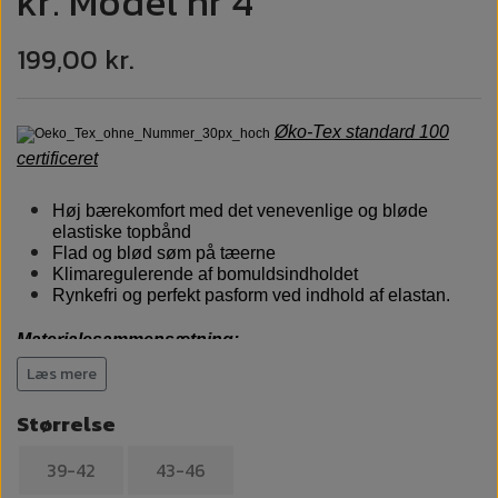
kr. Model nr 4
199,00 kr.
Øko-Tex standard 100
certificeret
Høj bærekomfort med det venevenlige og bløde
elastiske topbånd
Flad og blød søm på tæerne
Klimaregulerende af bomuldsindholdet
Rynkefri og perfekt pasform ved indhold af elastan.
Materialesammensætning:
85% bomuld | 9% polyamid | 6% elastan
Læs mere
Vægt 50 gram pr par
Størrelse
39-42
43-46