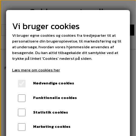
Sokkeexperten.dk
Vi bruger cookies
Vi bruger egne cookies og cookies fra tredjeparter til at
personalisere din brugeroplevelse, til markedsføring og til
at undersøge, hvordan vores hjemmeside anvendes af
besøgende. Du kan altid tilbagekalde dit samtykke ved at
trykke på linket 'Cookies' nederst på siden.
Forside
Herrestrømper Classic. Fri fragt på alle ordrer over 300 kr
21 
Læs mere om cookies her
Nødvendige cookies
Funktionelle cookies
Statistik cookies
Marketing cookies