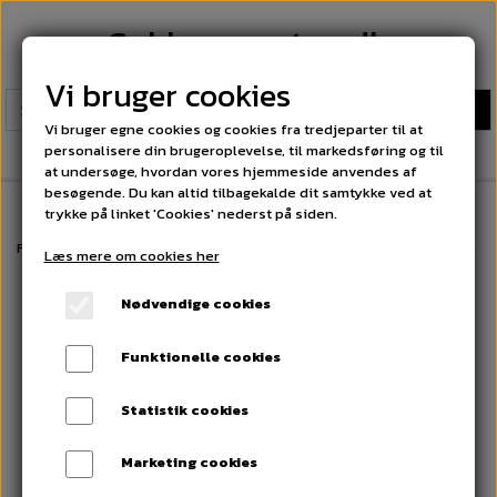
Sokkeexperten.dk
Vi bruger cookies
Vi bruger egne cookies og cookies fra tredjeparter til at
personalisere din brugeroplevelse, til markedsføring og til
at undersøge, hvordan vores hjemmeside anvendes af
besøgende. Du kan altid tilbagekalde dit samtykke ved at
trykke på linket 'Cookies' nederst på siden.
Forside
Herre Termostrømper. Fri fragt på alle ordrer over 300 kr
12 P
Læs mere om cookies her
Nødvendige cookies
Funktionelle cookies
Statistik cookies
Marketing cookies