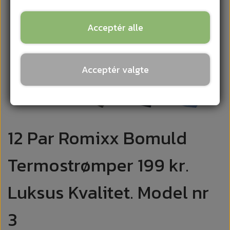
Acceptér alle
Acceptér valgte
12 Par Romixx Bomuld
Termostrømper 199 kr.
Luksus Kvalitet. Model nr
3