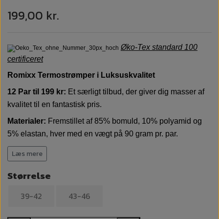
199,00 kr.
Øko-Tex standard 100
certificeret
Romixx Termostrømper i Luksuskvalitet
12 Par til 199 kr:
Et særligt tilbud, der giver dig masser af
kvalitet til en fantastisk pris.
Materialer:
Fremstillet af 85% bomuld, 10% polyamid og
5% elastan, hver med en vægt på 90 gram pr. par.
Høj Kvalitet:
Bløde, behagelige og ekstremt holdbare,
Læs mere
sikrer disse strømper en behagelig oplevelse hele dagen.
Størrelse
Termoaktive og Temperaturregulerende:
Holder dine
fødder varme om vinteren og kølige om sommeren, takket
39-42
43-46
være deres termoaktive egenskaber.