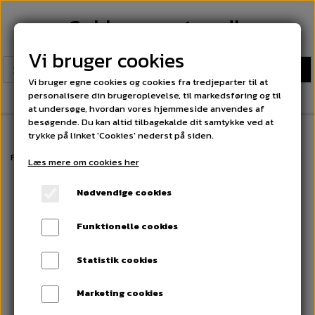
Sokkeexperten.dk
Vi bruger cookies
Vi bruger egne cookies og cookies fra tredjeparter til at
personalisere din brugeroplevelse, til markedsføring og til
at undersøge, hvordan vores hjemmeside anvendes af
besøgende. Du kan altid tilbagekalde dit samtykke ved at
trykke på linket 'Cookies' nederst på siden.
Forside
Boxershorts Bomuld. Fri fragt på alle ordrer over 300 kr
10 Pa
Læs mere om cookies her
Nødvendige cookies
Funktionelle cookies
Statistik cookies
Marketing cookies