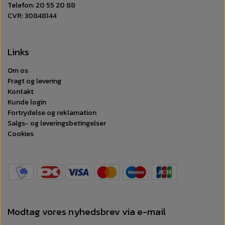
Telefon: 20 55 20 88
Overlegent design:
CVR: 30848144
Disse boksershorts til mænd har en blød elastisk
linning for ekstra fleksibilitet. Det lette stof sikrer,
at du ikke skal håndtere ubehagelige vendinger.
Links
Materiale:
78% Bomuld 12% Polyamid 10% Elastan.
Om os
Fragt og levering
Kontakt
Kunde login
Fortrydelse og reklamation
Salgs- og leveringsbetingelser
Cookies
Modtag vores nyhedsbrev via e-mail