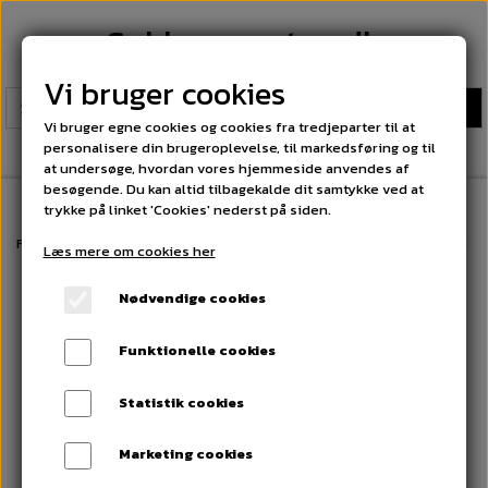
Sokkeexperten.dk
Vi bruger cookies
Vi bruger egne cookies og cookies fra tredjeparter til at
personalisere din brugeroplevelse, til markedsføring og til
at undersøge, hvordan vores hjemmeside anvendes af
besøgende. Du kan altid tilbagekalde dit samtykke ved at
trykke på linket 'Cookies' nederst på siden.
Forside
Boxershorts Bomuld. Fri fragt på alle ordrer over 300 kr
10 Par
Læs mere om cookies her
Nødvendige cookies
Funktionelle cookies
Statistik cookies
Marketing cookies