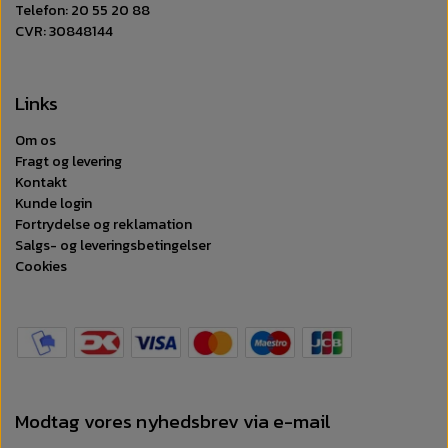
Telefon: 20 55 20 88
Overlegent design:
CVR: 30848144
Disse boksershorts til mænd har en blød elastisk
linning for ekstra fleksibilitet. Det lette stof sikrer,
at du ikke skal håndtere ubehagelige vendinger.
Links
Materiale:
78% Bomuld 12% Polyamid 10% Elastan.
Om os
Fragt og levering
Kontakt
Kunde login
Fortrydelse og reklamation
Salgs- og leveringsbetingelser
Cookies
Modtag vores nyhedsbrev via e-mail