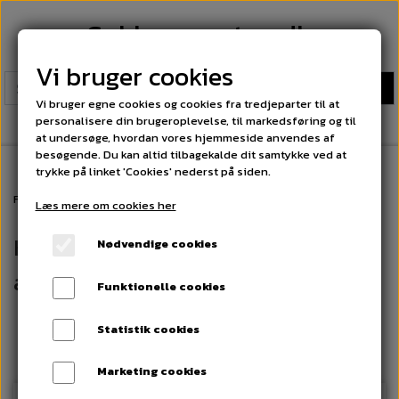
Sokkeexperten.dk
Vi bruger cookies
Vi bruger egne cookies og cookies fra tredjeparter til at
personalisere din brugeroplevelse, til markedsføring og til
at undersøge, hvordan vores hjemmeside anvendes af
besøgende. Du kan altid tilbagekalde dit samtykke ved at
trykke på linket 'Cookies' nederst på siden.
Forside
Herrestrømper Classic. Fri fragt på alle ordrer over 300 kr
Læs mere om cookies her
Herrestrømper Classic. Fri fragt på
Nødvendige cookies
alle ordrer over 300 kr
Funktionelle cookies
Statistik cookies
Marketing cookies