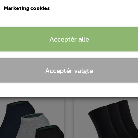
Marketing cookies
Acceptér alle
 Par BENYSON® Ankel
9 Par BENYSON®
Sømløse
Sømløse
Bambusstrømper.
Bambusstrømper
Acceptér valgte
Model nr 2
Model nr 3
199,00 kr.
199,00 kr.