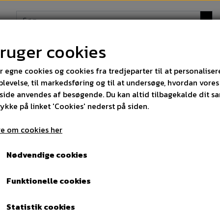
bruger cookies
STRØMPER
DAMESTRØMPER
BOXERSHORTS
r egne cookies og cookies fra tredjeparter til at personaliser
levelse, til markedsføring og til at undersøge, hvordan vores
ide anvendes af besøgende. Du kan altid tilbagekalde dit s
 300 kr
rykke på linket 'Cookies' nederst på siden.
 alle ordrer over 300 kr
e om cookies her
Nødvendige cookies
Funktionelle cookies
Statistik cookies