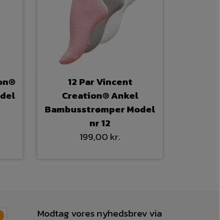
ion®
12 Par Vincent
del
Creation® Ankel
Bambusstrømper Model
nr 12
199,00 kr.
Modtag vores nyhedsbrev via