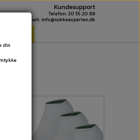
Kundesupport
Telefon: 20 55 20 88
E-mail: info@sokkeexperten.dk
OM OS
e din
amtykke