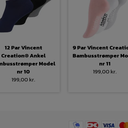
12 Par Vincent
9 Par Vincent Creat
Creation® Ankel
Bambusstrømper Mo
mbusstrømper Model
nr 11
nr 10
199,00 kr.
199,00 kr.