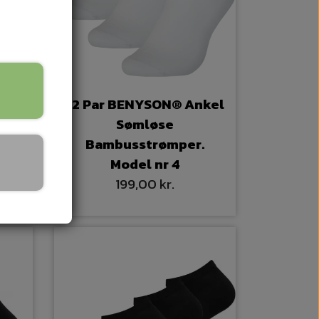
12 Par BENYSON® Ankel
Sømløse
.
Bambusstrømper.
Model nr 4
199,00 kr.