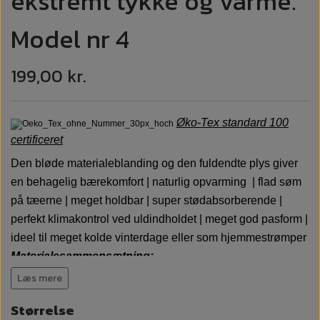
ekstremt tykke og varme.
Model nr 4
199,00 kr.
Øko-Tex standard 100
certificeret
Den bløde materialeblanding og den fuldendte plys giver
en behagelig bærekomfort | naturlig opvarming | flad søm
på tæerne | meget holdbar | super stødabsorberende |
perfekt klimakontrol ved uldindholdet | meget god pasform |
ideel til meget kolde vinterdage eller som hjemmestrømper
Materialesammensætning:
40% blød akryl | 30% uld | 25% polyamid | 5% elastan
Læs mere
Vægt 90 gram pr par
Størrelse