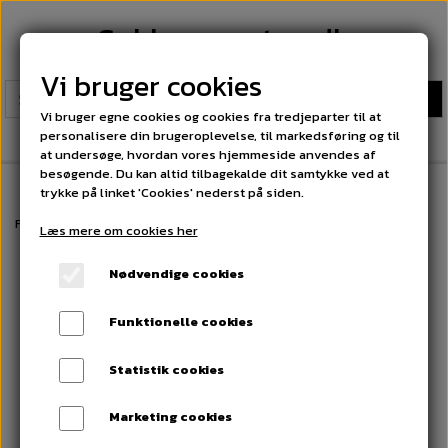
Sokkeexperten.dk
Vi bruger cookies
Vi bruger egne cookies og cookies fra tredjeparter til at
personalisere din brugeroplevelse, til markedsføring og til
at undersøge, hvordan vores hjemmeside anvendes af
besøgende. Du kan altid tilbagekalde dit samtykke ved at
trykke på linket 'Cookies' nederst på siden.
Forside
Herre Uldstrømper. Fri fragt på alle ordrer over 300 kr
8 Par M
Læs mere om cookies her
Nødvendige cookies
Funktionelle cookies
Statistik cookies
Marketing cookies